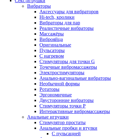
Секс-игрушки
Вибраторы
Аксессуары для вибраторов
Hi-tech‚ кролики
Вибраторы для пар
Реалистичные вибраторы
Массажёры
Виброяйца
Оригинальные
Пульсаторы
С нагревом
Стимуляторы для точки G
Точечные вибромассажеры
Электростимуляторы
Анально-вагинальные вибраторы
Необычной формы
Ротаторы
Эргономичные
Двусторонние вибраторы
Стимуляторы точки P
Интерактивные вибромассажеры
Анальные игрушки
Стимулятор простаты
Анальные пробки и втулки
С пульсацией