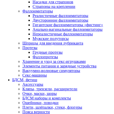
Насадки для страпонов
Страпоны на креплении
Фаллоимитаторы
Реалистичные фаллоимитаторы
Двусторонние фаллоимитаторы
Гигантские фаллоимитаторы «фистинг»
Анально-вагинальные фаллоимитаторы
Нереалистичные фаллоимитаторы
Мужские полуторсы
Шприцы для введения лубриканта
Протезы
Грудные протезы
Фаллопротезы
Хранение и уход за секс-игрушками
Элементы питания и зарядные устройства
Вакуумно-волновые симуляторы
Секс-машины
БДСМ‚ фетиш
Аксессуары
Кляпы‚ трензели‚ расширители
Очки‚ маски‚ шоры
БДСМ наборы и комплекты
Ошейники‚ поводки
Плети‚ шлёпалки‚ стеки‚ флогеры
Пояса верности