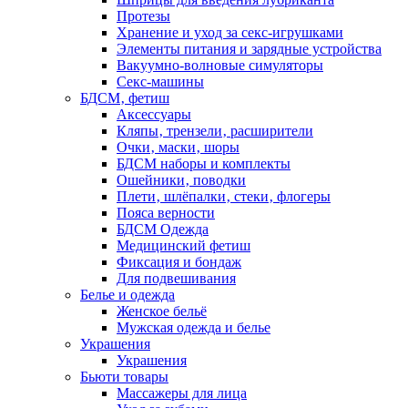
Протезы
Хранение и уход за секс-игрушками
Элементы питания и зарядные устройства
Вакуумно-волновые симуляторы
Секс-машины
БДСМ‚ фетиш
Аксессуары
Кляпы‚ трензели‚ расширители
Очки‚ маски‚ шоры
БДСМ наборы и комплекты
Ошейники‚ поводки
Плети‚ шлёпалки‚ стеки‚ флогеры
Пояса верности
БДСМ Одежда
Медицинский фетиш
Фиксация и бондаж
Для подвешивания
Белье и одежда
Женское бельё
Мужская одежда и белье
Украшения
Украшения
Бьюти товары
Массажеры для лица