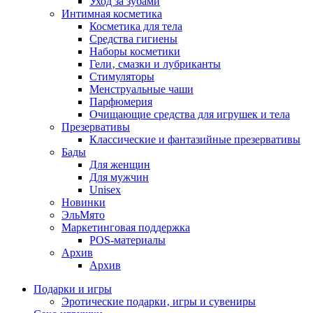
Уход за зубами
Интимная косметика
Косметика для тела
Средства гигиены
Наборы косметики
Гели‚ смазки и лубриканты
Стимуляторы
Менструальные чаши
Парфюмерия
Очищающие средства для игрушек и тела
Презервативы
Классические и фантазийные презервативы
Бады
Для женщин
Для мужчин
Unisex
Новинки
ЭльМято
Маркетинговая поддержка
POS-материалы
Архив
Архив
Подарки и игры
Эротические подарки‚ игры и сувениры