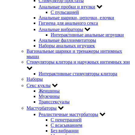
Стимулятор простаты
Анальные пробки и втулки
С пульсацией
Анальные шарики‚ цепочки‚ елочки
Гигиена для анального секса
Анальные вибраторы
Интерактивные анальные игрушки
Анальные фаллоимитаторы
Наборы анальных игрушек
Вагинальные шарики и тренажеры интимных
мышц
Стимуляторы клитора и наружных интимных зон
Интерактивные стимуляторы клитора
Наборы
Секс куклы
Женщины
Мужчины
Транссексуалы
Мастурбаторы
Реалистичные мастурбаторы
С пенетрацией
С всасыванием
Без вибрации