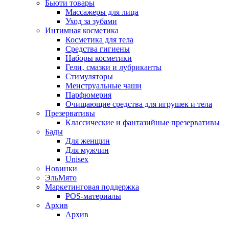
Бьюти товары
Массажеры для лица
Уход за зубами
Интимная косметика
Косметика для тела
Средства гигиены
Наборы косметики
Гели‚ смазки и лубриканты
Стимуляторы
Менструальные чаши
Парфюмерия
Очищающие средства для игрушек и тела
Презервативы
Классические и фантазийные презервативы
Бады
Для женщин
Для мужчин
Unisex
Новинки
ЭльМято
Маркетинговая поддержка
POS-материалы
Архив
Архив