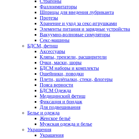
Страпоны
Фаллоимитаторы
Шприцы для введения лубриканта
Протезы
Хранение и уход за секс-игрушками
Элементы питания и зарядные устройства
Вакуумно-волновые симуляторы
Секс-машины
БДСМ‚ фетиш
Аксессуары
Кляпы‚ трензели‚ расширители
Очки‚ маски‚ шоры
БДСМ наборы и комплекты
Ошейники‚ поводки
Плети‚ шлёпалки‚ стеки‚ флогеры
Пояса верности
БДСМ Одежда
Медицинский фетиш
Фиксация и бондаж
Для подвешивания
Белье и одежда
Женское бельё
Мужская одежда и белье
Украшения
Украшения