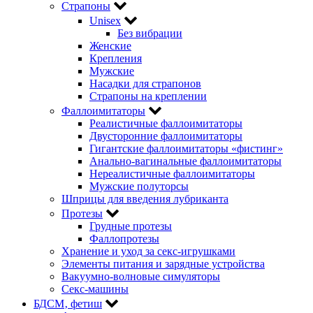
Страпоны
Unisex
Без вибрации
Женские
Крепления
Мужские
Насадки для страпонов
Страпоны на креплении
Фаллоимитаторы
Реалистичные фаллоимитаторы
Двусторонние фаллоимитаторы
Гигантские фаллоимитаторы «фистинг»
Анально-вагинальные фаллоимитаторы
Нереалистичные фаллоимитаторы
Мужские полуторсы
Шприцы для введения лубриканта
Протезы
Грудные протезы
Фаллопротезы
Хранение и уход за секс-игрушками
Элементы питания и зарядные устройства
Вакуумно-волновые симуляторы
Секс-машины
БДСМ‚ фетиш