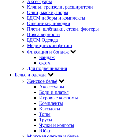
Аксессуары
Кляпы‚ трензели‚ расширители
Очки‚ маски‚ шоры
БДСМ наборы и комплекты
Ошейники‚ поводки
Плети‚ шлёпалки‚ стеки‚ флогеры
Пояса верности
БДСМ Одежда
Медицинский фетиш
Фиксация и бондаж
Бандаж
скотч
Для подвешивания
Белье и одежда
Женское бельё
Аксессуары
Боди и платья
Игровые костюмы
Комплекты
Кэтсьюты
Топы
Трусы
Чулки и колготы
Юбки
Мужская одежда и белье