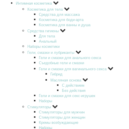
Интимная косметика
Косметика для тела
Средства для массажа
Косметика для боди-арта
Косметика для ванны и душа
Средства гигиены
Для тела
Анальный
Наборы косметики
Гели‚ смазки и лубриканты
Гели и смазки для анального секса
Съедобные гели и смазки
Гели и смазки для вагинального секса
Гибрид
Масляная основа
С действием
Без действия
Гели и смазки для секс-игрушек
Наборы
Стимуляторы
Стимуляторы для мужчин
Стимуляторы для женщин
Кремы возбуждающие
Наборы