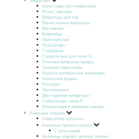
Вибраторы
Аксессуары для вибраторов
Hi-tech‚ кролики
Вибраторы для пар
Реалистичные вибраторы
Массажёры
Виброяйца
Оригинальные
Пульсаторы
С нагревом
Стимуляторы для точки G
Точечные вибромассажеры
Электростимуляторы
Анально-вагинальные вибраторы
Необычной формы
Ротаторы
Эргономичные
Двусторонние вибраторы
Стимуляторы точки P
Интерактивные вибромассажеры
Анальные игрушки
Стимулятор простаты
Анальные пробки и втулки
С пульсацией
Анальные шарики‚ цепочки‚ елочки