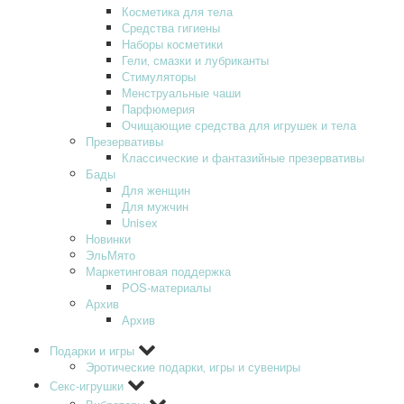
Косметика для тела
Средства гигиены
Наборы косметики
Гели‚ смазки и лубриканты
Стимуляторы
Менструальные чаши
Парфюмерия
Очищающие средства для игрушек и тела
Презервативы
Классические и фантазийные презервативы
Бады
Для женщин
Для мужчин
Unisex
Новинки
ЭльМято
Маркетинговая поддержка
POS-материалы
Архив
Архив
Подарки и игры
Эротические подарки‚ игры и сувениры
Секс-игрушки