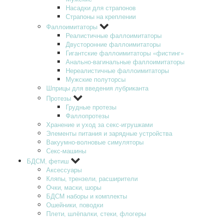
Насадки для страпонов
Страпоны на креплении
Фаллоимитаторы
Реалистичные фаллоимитаторы
Двусторонние фаллоимитаторы
Гигантские фаллоимитаторы «фистинг»
Анально-вагинальные фаллоимитаторы
Нереалистичные фаллоимитаторы
Мужские полуторсы
Шприцы для введения лубриканта
Протезы
Грудные протезы
Фаллопротезы
Хранение и уход за секс-игрушками
Элементы питания и зарядные устройства
Вакуумно-волновые симуляторы
Секс-машины
БДСМ‚ фетиш
Аксессуары
Кляпы‚ трензели‚ расширители
Очки‚ маски‚ шоры
БДСМ наборы и комплекты
Ошейники‚ поводки
Плети‚ шлёпалки‚ стеки‚ флогеры