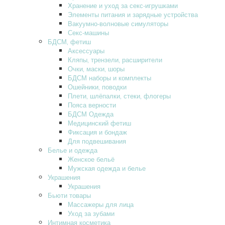
Хранение и уход за секс-игрушками
Элементы питания и зарядные устройства
Вакуумно-волновые симуляторы
Секс-машины
БДСМ‚ фетиш
Аксессуары
Кляпы‚ трензели‚ расширители
Очки‚ маски‚ шоры
БДСМ наборы и комплекты
Ошейники‚ поводки
Плети‚ шлёпалки‚ стеки‚ флогеры
Пояса верности
БДСМ Одежда
Медицинский фетиш
Фиксация и бондаж
Для подвешивания
Белье и одежда
Женское бельё
Мужская одежда и белье
Украшения
Украшения
Бьюти товары
Массажеры для лица
Уход за зубами
Интимная косметика