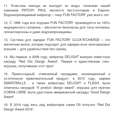
11. Классика никогда не выходит из моды: талисман нашей
компании PATCHY PAUL является бестселлером в Европе.
Водонепроницаемый вибратор – лицо FUN FACTORY уже много лет.
12. С 1996 года все игрушки FUN FACTORY производятся из 100%
медицинского силикона – абсолютно безопасны для тела человека,
гипоаллергенны и даже водонепроницаемы.
13. Система для зарядки FUN FACTORY CLICK’N’CHARGE – это
магнитная вилка, которая подходит для зарядки всех многоразовых
игрушек – для удовольствия без границ.
14. Мы первые: в 2008 году, вибратор DELIGHT выиграл известную
награду “Red Dot Design Award”. Первая и единственная секс-
игрушка, получившая этот приз!
15. Превосходный, отмеченный наградами, инновационный и
эстетически привлекательный продукт: в 2010 году, шарики
SMARTBALLS , а также вибраторы DELIGHT и FLASH, были
отмечены наградой “If product design award”; игрушка для мужчин
COBRA LIBRE была удостоена американской награды “Good Design
Award”.
16. В 2016 году весь ряд вибраторов серии G5 получил “Red Dot
Design Award 2016”.