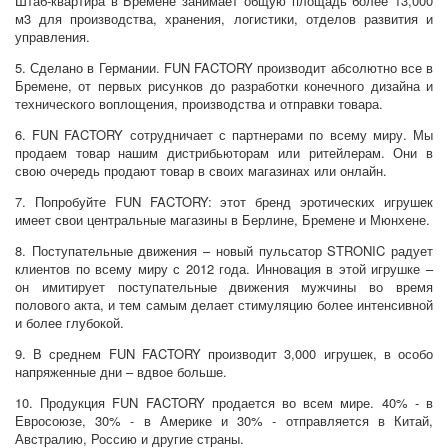
Штаб-квартира в Бремене занимает общую площадь более 13,000
м3 для производства, хранения, логистики, отделов развития и
управления.
5. Сделано в Германии. FUN FACTORY производит абсолютно все в
Бремене, от первых рисунков до разработки конечного дизайна и
технического воплощения, производства и отправки товара.
6. FUN FACTORY сотрудничает с партнерами по всему миру. Мы
продаем товар нашим дистрибьюторам или ритейлерам. Они в
свою очередь продают товар в своих магазинах или онлайн.
7. Попробуйте FUN FACTORY: этот бренд эротических игрушек
имеет свои центральные магазины в Берлине, Бремене и Мюнхене.
8. Поступательные движения – новый пульсатор STRONIC радует
клиентов по всему миру с 2012 года. Инновация в этой игрушке –
он имитирует поступательные движения мужчины во время
полового акта, и тем самым делает стимуляцию более интенсивной
и более глубокой.
9. В среднем FUN FACTORY производит 3,000 игрушек, в особо
напряженные дни – вдвое больше.
10. Продукция FUN FACTORY продается во всем мире. 40% - в
Евросоюзе, 30% - в Америке и 30% - отправляется в Китай,
Австралию, Россию и другие страны.