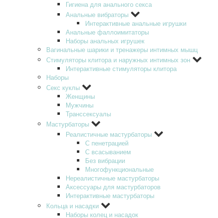
Гигиена для анального секса
Анальные вибраторы
Интерактивные анальные игрушки
Анальные фаллоимитаторы
Наборы анальных игрушек
Вагинальные шарики и тренажеры интимных мышц
Стимуляторы клитора и наружных интимных зон
Интерактивные стимуляторы клитора
Наборы
Секс куклы
Женщины
Мужчины
Транссексуалы
Мастурбаторы
Реалистичные мастурбаторы
С пенетрацией
С всасыванием
Без вибрации
Многофункциональные
Нереалистичные мастурбаторы
Аксессуары для мастурбаторов
Интерактивные мастурбаторы
Кольца и насадки
Наборы колец и насадок